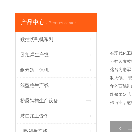
产品中心
/ Product center
数控切割机系列
在现代化工
卧组焊生产线
不翻阅发黄
这台为老军
组焊矫一体机
制火候。"
箱型柱生产线
年的西德进
维修团队花
桥梁钢构生产设备
殊行业，这
坡口加工设备
H型钢生产线