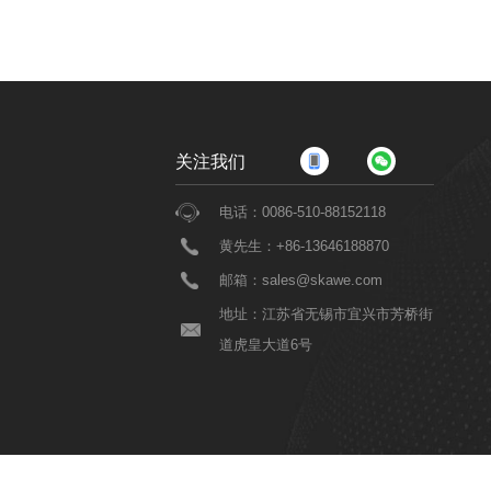
关注我们
电话：0086-510-88152118
黄先生：+86-13646188870
邮箱：sales@skawe.com
地址：江苏省无锡市宜兴市芳桥街
道虎皇大道6号