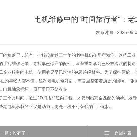
电机维修中的"时间旅行者"：
发布时间：2025-06-0
厂的角落里，总有一些服役超过三十年的老电机仍在坚守岗位。这些工业
的手写维修记录，寻找早已停产的配件，甚至重新学习已经被淘汰的制造工
工企业服务的电机，使用的是早已淘汰的A级绝缘材料。为了保持原貌，
现在的年轻人都不懂，这种老电机修好后，声音里都带着历史的回响。"张师
口电机轴承损坏，原厂早已不复存在。
了三个月时间，通过3D扫描和逆向工程，才复制出完全匹配的轴承。这种
些老电机承载的不仅是动力，更是一段不可替代的工业记忆。
上一篇：没有了！
返回列表