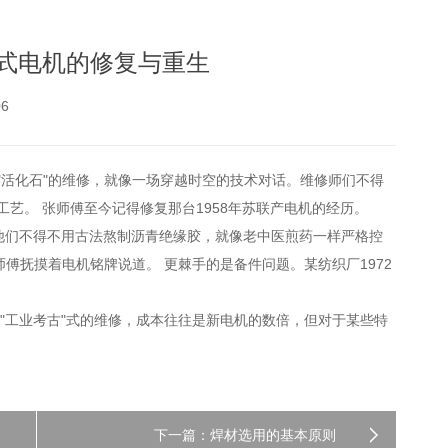
老式电机的修复与重生
6
"活化石"的维修，就像一场穿越时空的技术对话。维修师们不得
艺。 张师傅至今记得修复那台1958年苏联产电机的经历。
他们不得不用古法熬制沥青绝缘胶，就像老中医煎药一样严格控
傅抚摸着电机铭牌说道。 更棘手的是备件问题。某纺织厂1972
"工业考古"式的维修，成本往往是新电机的数倍，但对于某些特
下一篇：焊材选用的基本原则