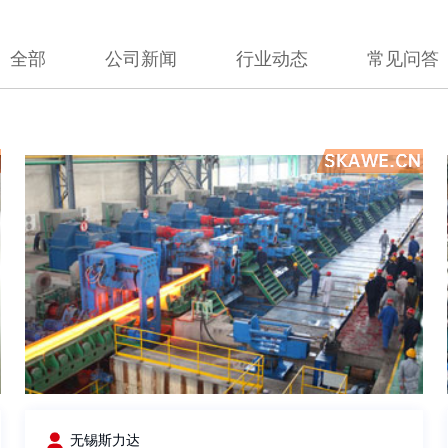
全部
公司新闻
行业动态
常见问答
无锡斯力达